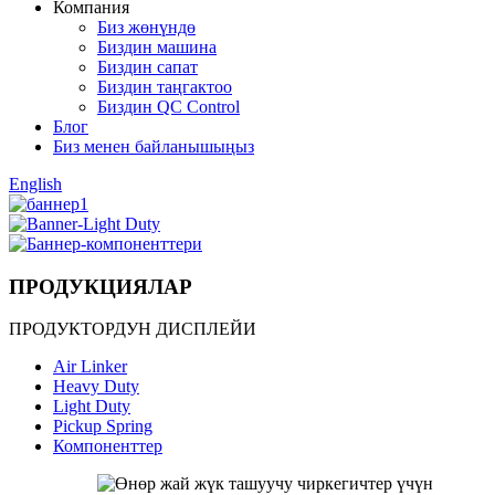
Компания
Биз жөнүндө
Биздин машина
Биздин сапат
Биздин таңгактоо
Биздин QC Control
Блог
Биз менен байланышыңыз
English
ПРОДУКЦИЯЛАР
ПРОДУКТОРДУН ДИСПЛЕЙИ
Air Linker
Heavy Duty
Light Duty
Pickup Spring
Компоненттер