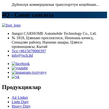
Дүйнөлүк коммерциялык транспорттун кеңейиши...
4Q - Сапат саясаты
Jiangxi CARHOME Automobile Technology Co., Ltd.
№ 1818, Цзяньмо проспектиси, Нинюань көчөсү,
Синьцзян району, Наньчан шаары, Цзянси
провинциясы, Кытай
Тел:+8615079000397
info@jxch.ltd
Продукциялар
Air Linker
Light Duty
Heavy Duty