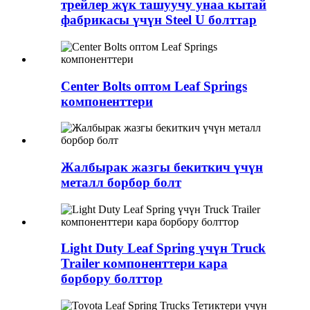
трейлер жүк ташуучу унаа кытай
фабрикасы үчүн Steel U болттар
Center Bolts оптом Leaf Springs
компоненттери
Жалбырак жазгы бекиткич үчүн
металл борбор болт
Light Duty Leaf Spring үчүн Truck
Trailer компоненттери кара
борбору болттор