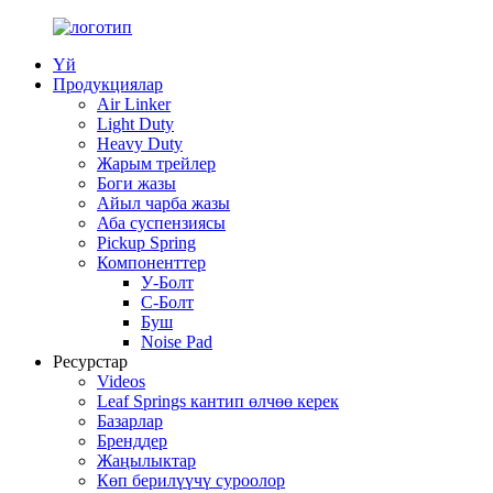
Үй
Продукциялар
Air Linker
Light Duty
Heavy Duty
Жарым трейлер
Боги жазы
Айыл чарба жазы
Аба суспензиясы
Pickup Spring
Компоненттер
У-Болт
C-Болт
Буш
Noise Pad
Ресурстар
Videos
Leaf Springs кантип өлчөө керек
Базарлар
Бренддер
Жаңылыктар
Көп берилүүчү суроолор