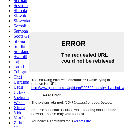
Serbian
Sesotho
Sinhala
Slovak
Slovenian
Somali
Samoan
Scots Gaelic
Shona
Sindhi
Sundanese
Swahili
Tajik
Tamil
Telugu
Thai
Ukrainian
Urdu
Uzbek
Vietnamese
Welsh
Xhosa
Yiddish
Yoruba
Zulu