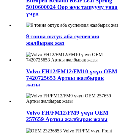
Europen Renault Rear Leaf Spring
5010600024 Оор жүк ташуучу унаа
үчүн
9 тонна октук аба суспензия
жалбырак жаз
Volvo FH12/FM12/FM10 үчүн OEM
7420725653 Арткы жалбырак
жазы
Volvo FH/FM12/FM9 үчүн OEM
257659 Арткы жалбырак жазы