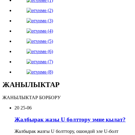
ЖАНЫЛЫКТАР
ЖАНЫЛЫКТАР БОРБОРУ
20
25-06
Жалбырак жазы U болттору эмне кылат?
Жалбырак жазгы U болттору, ошондой эле U-болт