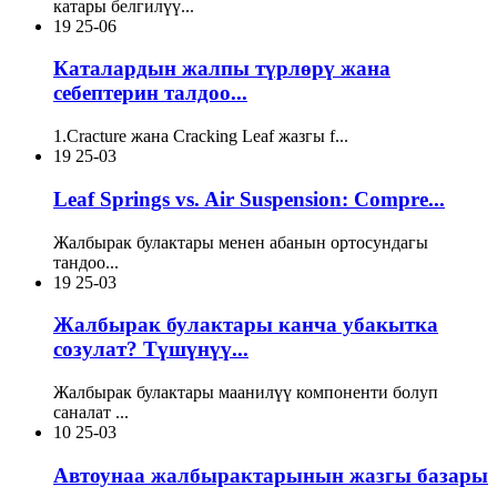
катары белгилүү...
19
25-06
Каталардын жалпы түрлөрү жана
себептерин талдоо...
1.Cracture жана Cracking Leaf жазгы f...
19
25-03
Leaf Springs vs. Air Suspension: Compre...
Жалбырак булактары менен абанын ортосундагы
тандоо...
19
25-03
Жалбырак булактары канча убакытка
созулат? Түшүнүү...
Жалбырак булактары маанилүү компоненти болуп
саналат ...
10
25-03
Автоунаа жалбырактарынын жазгы базары