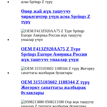
Өнөр жай жүк ташуучу
чиркегичтер үчүн асма Springs Z
түрү
OEM F413Z920AA75 Z Type
Springs Europe Америка Россия
жүк ташуучу унаалар үчүн
OEM 3155103602 1188344 Z түрү
Жогорку сапаттагы жалбырак
булактары