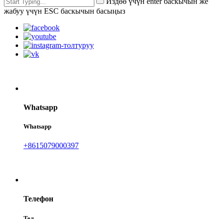
Издөө үчүн enter баскычын же
жабуу үчүн ESC баскычын басыңыз
Whatsapp
Whatsapp
+8615079000397
Телефон
Тел