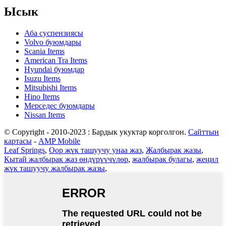
Ысык
Аба суспензиясы
Volvo буюмдары
Scania Items
American Tra Items
Hyundai буюмдар
Isuzu Items
Mitsubishi Items
Hino Items
Мерседес буюмдары
Nissan Items
© Copyright - 2010-2023 : Бардык укуктар корголгон.
Сайттын
картасы
-
AMP Mobile
Leaf Springs
,
Оор жүк ташуучу унаа жаз
,
Жалбырак жазы
,
Кытай жалбырак жаз өндүрүүчүлөр
,
жалбырак булагы
,
жеңил
жүк ташуучу жалбырак жазы
,