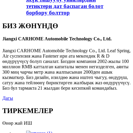
тетиктери дат баспаган болот
борбору болттор
БИЗ ЖӨНҮНДӨ
Jiangxi CARHOME Automobile Technology Co., Ltd.
Jiangxi CARHOME Automobile Technology Co., Ltd. Leaf Spring,
Air суспензия жана Fastener ири ата мекендик R & D
өндүрүүчүсү болуп саналат. Биздин компания 2002-жылы 100
миллион RMB катталган капиталы менен негизделген, аянты
300 миң чарчы метр жана жалпысынан 2000ден ашык
кызматкер. Биз дизайн, изилдөө жана иштеп чыгуу, өндүрүш,
сатуу жана тейлөөнү бириктирген жалбырак жаз өндүрүүчүсү.
Биз бул тармакта 21 жылдан бери кесипкөй командабыз.
Дагы
ТИРКЕМЕЛЕР
Өнөр жай ИШ