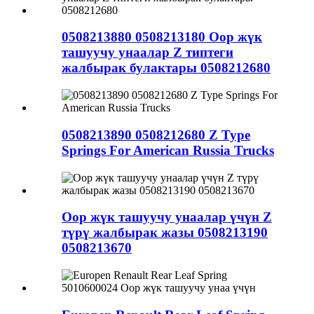
0508213880 0508213180 Оор жүк
ташуучу унаалар Z типтеги
жалбырак булактары 0508212680
0508213890 0508212680 Z Type
Springs For American Russia Trucks
Оор жүк ташуучу унаалар үчүн Z
түрү жалбырак жазы 0508213190
0508213670