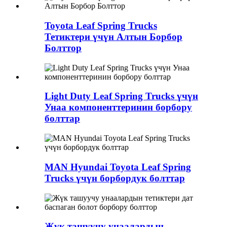
Toyota Leaf Spring Trucks
Тетиктери үчүн Алтын Борбор
Болттор
Light Duty Leaf Spring Trucks үчүн
Унаа компоненттеринин борбору
болттар
MAN Hyundai Toyota Leaf Spring
Trucks үчүн борбордук болттар
Жүк ташуучу унаалардын