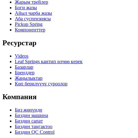
Жарым трейлер
Боги жазы
Айыл чарба жазы
Аба суспензиясы
Pickup Spring
Компоненттер
Ресурстар
Videos
Leaf Springs кантип өлчөө керек
Базарлар
Бренддер
Жаңылыктар
Көп берилүүчү суроолор
Компания
Биз жөнүндө
Биздин машина
Биздин сапат
Биздин таңгактоо
Биздин QC Control