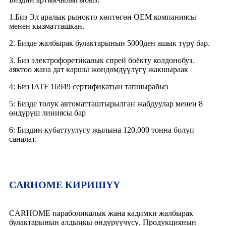
1.Биз Эл аралык рынокто көптөгөн OEM компаниясы
менен кызматташкан.
2. Бизде жалбырак булактарынын 5000ден ашык түрү бар.
3. Биз электрофоретикалык спрей боёкту колдонобуз.
аяктоо жана дат каршы жөндөмдүүлүгү жакшыраак
4: Биз IATF 16949 сертификатын тапшырабыз
5: Бизде толук автоматташтырылган жабдуулар менен 8
өндүрүш линиясы бар
6: Биздин кубаттуулугу жылына 120,000 тонна болуп
саналат.
CARHOME КИРИШҮҮ
CARHOME параболикалык жана кадимки жалбырак
булактарынын алдыңкы өндүрүүчүсү. Продукциянын