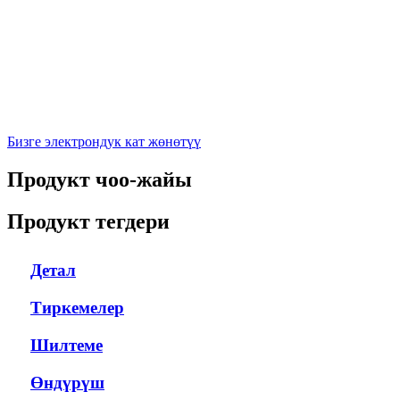
Бизге электрондук кат жөнөтүү
Продукт чоо-жайы
Продукт тегдери
Детал
Тиркемелер
Шилтеме
Өндүрүш