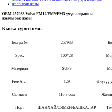
OEM 257933 Volvo FM12/FM9/FM3 үчүн алдыңкы
жалбырак жазы
Кыска сүрөттөмө:
Бөлүм №
257933
Бо
Spec.
100*28
Мо
Материал
SUP9
M
Free Arch
129
Өнүгүү 
Салмагы
110,8 сом
Жалп
Порт
ШАНХАЙ/СЯМЕН/БАШКАЛАР
Тө