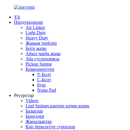
Үй
Продукциялар
Air Linker
Light Duty
Heavy Duty
Жарым трейлер
Боги жазы
Айыл чарба жазы
Аба суспензиясы
Pickup Spring
Компоненттер
У-Болт
C-Болт
Буш
Noise Pad
Ресурстар
Videos
Leaf Springs кантип өлчөө керек
Базарлар
Бренддер
Жаңылыктар
Көп берилүүчү суроолор