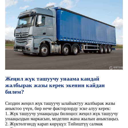
Жеңил жүк ташуучу унаама кандай
жалбырак жазы керек экенин кайдан
билем?
Сиздин жеңил жүк ташуучу ылайыктуу жалбырак жазы
аныктоо үчүн, бир нече факторлорду эске алуу керек:
1. Жүк ташуучу унааңызды билиңиз: жеңил жүк ташуучу
унааңыздын маркасын, моделин жана жылын аныктаңыз.
2. Жүктөлгөндү карап көрүңүз: Тийиштүү салмак