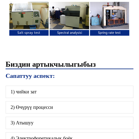
Биздин артыкчылыгыбыз
Сапаттуу аспект:
1) чийки зат
2) Өчүрүү процесси
3) Атышуу
4) Электрофоретикалык боёк