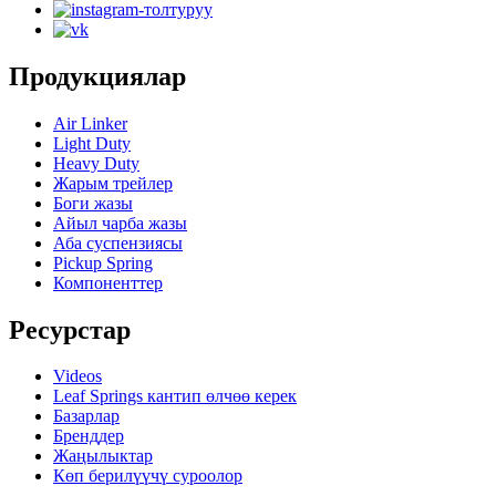
Продукциялар
Air Linker
Light Duty
Heavy Duty
Жарым трейлер
Боги жазы
Айыл чарба жазы
Аба суспензиясы
Pickup Spring
Компоненттер
Ресурстар
Videos
Leaf Springs кантип өлчөө керек
Базарлар
Бренддер
Жаңылыктар
Көп берилүүчү суроолор