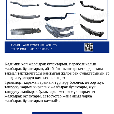
Кадимки көп жалбырак булактарын, параболикалык
жалбырак булактарын, аба байланыштыргычтарды жана
тармал тарткычтарды камтыган жалбырак булактарынын ар
кандай түрлөрүн камсыз кылыңыз.
Транспорт каражаттарынын түрлөрү боюнча, ал оор жүк
ташуучу жарым чиркегич жалбырак булактары, жүк
ташуучу жалбырак булактары, жеңил жүк чиркегич
жалбырак булактары, автобустар жана айыл чарба
жалбырак булактарын камтыйт.