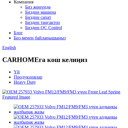
Компания
Биз жөнүндө
Биздин машина
Биздин сапат
Биздин таңгактоо
Биздин QC Control
Блог
Биз менен байланышыңыз
English
CARHOMEга кош келиңиз
Үй
Продукциялар
Heavy Duty