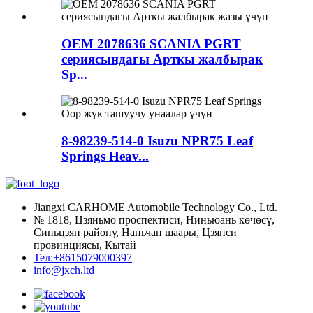
OEM 2078636 SCANIA PGRT
сериясындагы Арткы жалбырак
Sp...
8-98239-514-0 Isuzu NPR75 Leaf
Springs Heav...
Jiangxi CARHOME Automobile Technology Co., Ltd.
№ 1818, Цзяньмо проспектиси, Ниньюань көчөсү,
Синьцзян району, Наньчан шаары, Цзянси
провинциясы, Кытай
Тел:+8615079000397
info@jxch.ltd