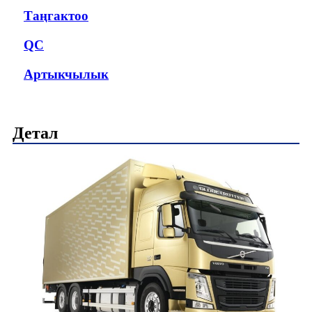
Таңгактоо
QC
Артыкчылык
Детал