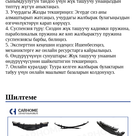
сыйымдуулугун тандоо үчүн жүк ташуучу унааңыздын
типтүү жүгүн аныктаңыз.
3. Учурдагы Жазды текшериңиз: Эгерде сиз аны
алмаштырып жатсаңыз, учурдагы жалбырак булагыңыздын
өзгөчөлүктөрүн карап көрүңүз.
4. Суспензия түрү: Сиздин жүк ташуучу кадимки пружина,
параболикалык пружина же көп жалбырактуу пружина
суспензиясы барбы, билиңиз.
5. Эксперттин кеңешин издеңиз: Ишенбесеңиз,
механиктерге же онлайн ресурстарга кайрылыңыз.
6. Өндүрүүчүнүн сунуштары: Жүк ташуучу унаанын
өндүрүүчүсүнөн шайкештигин текшериңиз.
7. Онлайн куралдар: Туура келген жалбырак булактарын
табуу үчүн онлайн маалымат базаларын колдонуңуз.
Шилтеме