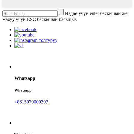
Издөө үчүн enter баскычын же
жабуу үчүн ESC баскычын басыңыз
Whatsapp
Whatsapp
+8615079000397