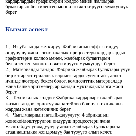
кардарлардын графиктерин колдоо менен жалбырак
булактарын белгиленген мөөнөттө жеткирүүгө мүмкүндүк
берет.
Кызмат аспект
1、Өз убагында жеткирүү: Фабриканын эффективдүү
өндүрүшү жана логистикалык процесстери кардарлардын
графиктерин колдоо менен, жалбырак булактарын
белгиленген мөөнөттө жеткирүүгө мүмкүндүк берет.
2、Материалды тандоо: Фабрика жалбырак булактары үчүн
бир катар материалдык варианттарды сунуштайт, анын
ичинде жогорку бекем болот, композиттик материалдар
жана башка эритмелер, ар кандай муктаждыктарга жооп
берет.
3、Техникалык колдоо: Фабрика кардарларга жалбырак
жазын тандоо, орнотуу жана тейлөө боюнча техникалык
жардам жана жетекчилик берет.
4、Чыгымдардын натыйжалуулугу: Фабриканын
жөнөкөйлөштүрүлгөн өндүрүш процесстери жана
масштабдуу үнөмдүүлүгү анын жалбырак булактарына
атаандаштыкка жөндөмдүү баа түзүүгө алып келет.