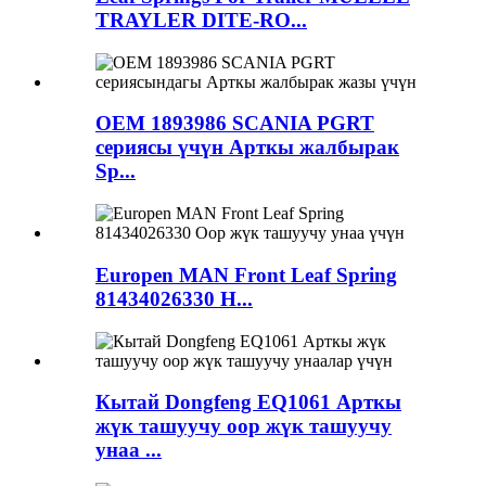
TRAYLER DITE-RO...
OEM 1893986 SCANIA PGRT
сериясы үчүн Арткы жалбырак
Sp...
Europen MAN Front Leaf Spring
81434026330 H...
Кытай Dongfeng EQ1061 Арткы
жүк ташуучу оор жүк ташуучу
унаа ...