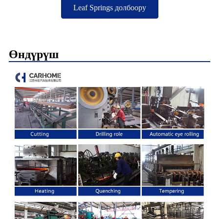
Leaf Springs долбоору
Өндүрүш