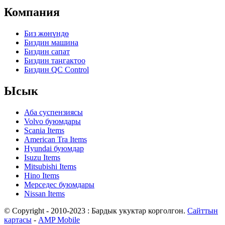
Компания
Биз жөнүндө
Биздин машина
Биздин сапат
Биздин таңгактоо
Биздин QC Control
Ысык
Аба суспензиясы
Volvo буюмдары
Scania Items
American Tra Items
Hyundai буюмдар
Isuzu Items
Mitsubishi Items
Hino Items
Мерседес буюмдары
Nissan Items
© Copyright - 2010-2023 : Бардык укуктар корголгон.
Сайттын
картасы
-
AMP Mobile