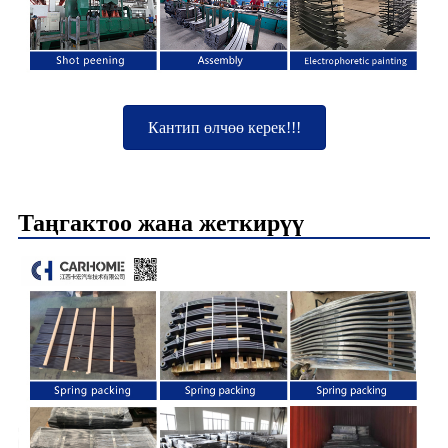
Кантип өлчөө керек!!!
Таңгактоо жана жеткирүү