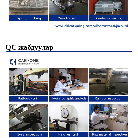
QC жабдуулар