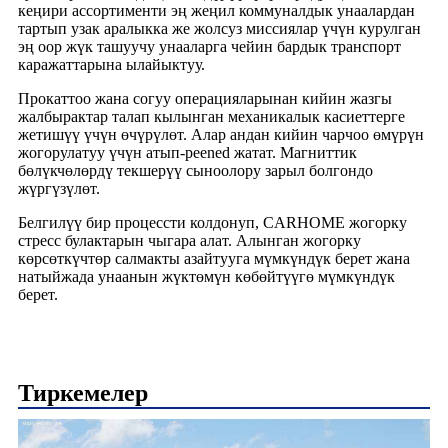
кеңири ассортименти эң жеңил коммуналдык унаалардан
тартып узак аралыкка же жолсуз миссиялар үчүн курулган
эң оор жүк ташуучу унааларга чейин бардык транспорт
каражаттарына ылайыктуу.
Прокаттоо жана согуу операцияларынан кийин жазгы
жалбырактар талап кылынган механикалык касиеттерге
жетишүү үчүн өчүрүлөт. Алар андан кийин чарчоо өмүрүн
жогорулатуу үчүн атып-peened жатат. Магниттик
бөлүкчөлөрдү текшерүү сыноолору зарыл болгондо
жүргүзүлөт.
Белгилүү бир процессти колдонуп, CARHOME жогорку
стресс булактарын чыгара алат. Алынган жогорку
көрсөткүчтөр салмакты азайтууга мүмкүндүк берет жана
натыйжада унаанын жүктөмүн көбөйтүүгө мүмкүндүк
берет.
Тиркемелер