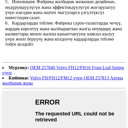
5、Инновация: Фабрика жалбырак жазынын дизайнын,
өндүрүмдүүлүгүн жана эффективдүүлүгүн жогорулатуу
үчүн изилдөө жана иштеп чыгууларга үзгүлтүксүз
инвестиция салат.
6、Кардарларды тейлөө: Фабрика суроо-талаптарды чечүү,
жардам көрсөтүү жана жалбырактын жазгы өнүмдөрү жана
кызматтары менен жалпы канааттанууну камсыз кылуу
үчүн жооп берүүчү жана колдоочу кардарларды тейлөө
тобун колдойт.
Мурунку:
OEM 257840 Volvo FH12/FH16 Front Leaf Spring
үчүн
Кийинки:
Volvo FH/FH12/FM12 үчүн OEM 257813 Арткы
жалбырак жазы