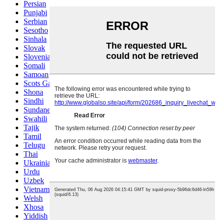
Persian
Punjabi
Serbian
Sesotho
Sinhala
Slovak
Slovenian
Somali
Samoan
Scots Gaelic
Shona
Sindhi
Sundanese
Swahili
Tajik
Tamil
Telugu
Thai
Ukrainian
Urdu
Uzbek
Vietnamese
Welsh
Xhosa
Yiddish