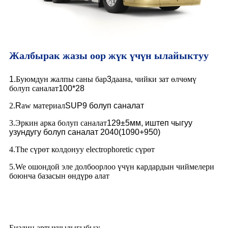
Жалбырак жазы оор жүк үчүн ылайыктуу
1.
Буюмдун жалпы саны бар
3
даана, чийки зат өлчөмү
болуп саналат
100*28
2.
R
aw материал
SUP9 болуп саналат
3.Эркин арка болуп саналат
129
±5мм, иштеп чыгуу
узундугу болуп саналат
2040(1090+950)
4.The сүрөт колдонуу electrophoretic сүрөт
5.We ошондой эле долбоорлоо үчүн кардардын чиймелери
боюнча базасын өндүрө алат
Биздин артыкчылыгыбыз: