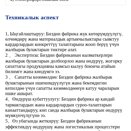
Техникалык аспект
1, Ыңгайлаштыруу: Биздин фабрика жүк көтөрүмдүүлүгү,
өлчөмдөрү жана материалдык артыкчылыктары сыяктуу
кардарлардын конкреттүү талаптарына жооп берүү үчүн
жалбырак булактарын тиктире алат.
2 、 Экспертиза: Биздин фабриканын кызматкерлери
жалбырак булактарын долбоорлоо жана өндүрүү, жогорку
сапаттагы продукцияны камсыз кылуу боюнча атайын
билимге жана көндүмгө ээ.
3 、 Сапатты көзөмөлдөө: Биздин фабрика жалбырак
булактарынын ишенимдүүлүгүн жана бекемдигин
кепилдөө үчүн сапатты көзөмөлдөөнүн катуу чараларын
ишке ашырат.
4、Өндүрүш кубаттуулугу: Биздин фабрика ар кандай
тармактардын жана кардарлардын суроо-талаптарын
канааттандыруу, көп санда жалбырак булактарын өндүрүү
мүмкүнчүлүгүнө ээ.
5、Өз убагында жеткирүү: Биздин фабриканын
эффективдүү өндүрүшү жана логистикалык процесстери