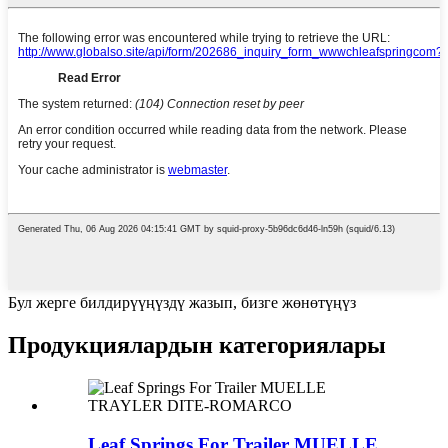
Бул жерге билдирүүңүздү жазып, бизге жөнөтүңүз
Продукциялардын категориялары
Leaf Springs For Trailer MUELLE