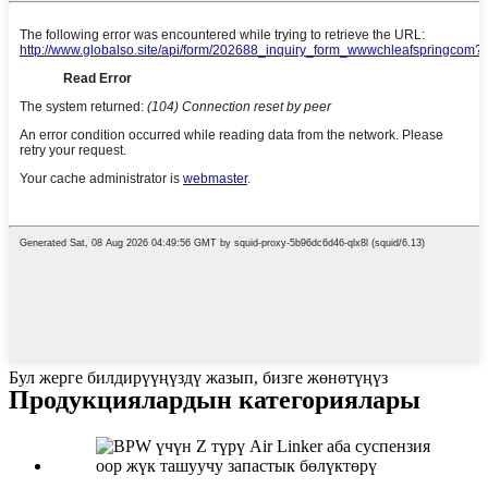
Бул жерге билдирүүңүздү жазып, бизге жөнөтүңүз
Продукциялардын категориялары