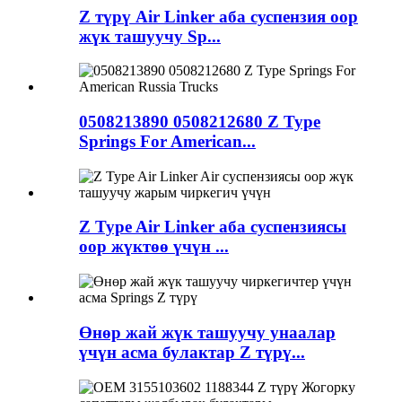
Z түрү Air Linker аба суспензия оор
жүк ташуучу Sp...
0508213890 0508212680 Z Type
Springs For American...
Z Type Air Linker аба суспензиясы
оор жүктөө үчүн ...
Өнөр жай жүк ташуучу унаалар
үчүн асма булактар Z түрү...