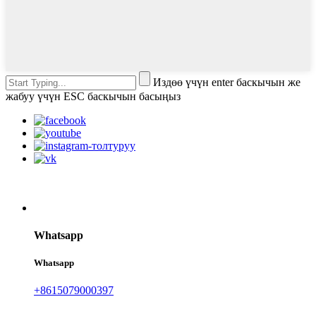
Издөө үчүн enter баскычын же
жабуу үчүн ESC баскычын басыңыз
Whatsapp
Whatsapp
+8615079000397