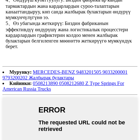
тармактардын жана кардарлардын суроо-талаптарын
канааттандыруу, көп санда жалбырак булактарын өндүрүү
мүмкүнчүлүгүнө ээ.
5、Өз убагында жеткирүү: Биздин фабриканын
эффективдүү өндүрүшү жана логистикалык процесстери
кардарлардын графиктерин колдоо менен жалбырак
булактарын белгиленген мөөнөттө жеткирүүгө мүмкүндүк
берет.
Мурунку:
MERCEDES-BENZ 9483201505 9033200001
9793200202 Жалбырак булактары
Кийинки:
0508213890 0508212680 Z Type Springs For
American Russia Trucks