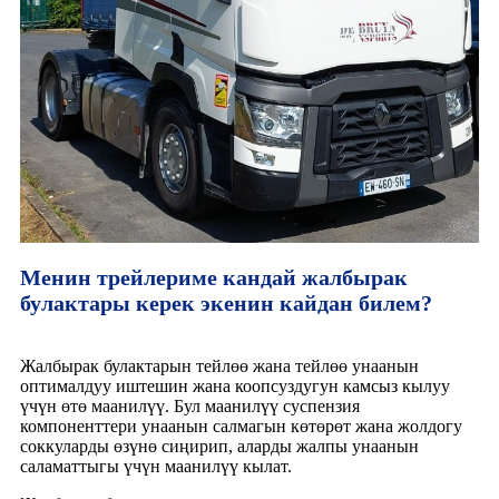
Менин трейлериме кандай жалбырак
булактары керек экенин кайдан билем?
Жалбырак булактарын тейлөө жана тейлөө унаанын
оптималдуу иштешин жана коопсуздугун камсыз кылуу
үчүн өтө маанилүү. Бул маанилүү суспензия
компоненттери унаанын салмагын көтөрөт жана жолдогу
соккуларды өзүнө сиңирип, аларды жалпы унаанын
саламаттыгы үчүн маанилүү кылат.