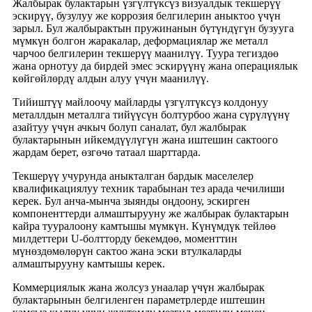
Жалбырак булактарын үзгүлтүксүз визуалдык текшерүү
эскирүү, бузулуу же коррозия белгилерин аныктоо үчүн
зарыл. Бул жалбырактын пружинанын бүтүндүгүн бузууга
мүмкүн болгон жаракалар, деформациялар же металл
чарчоо белгилерин текшерүү маанилүү. Туура тегиздөө
жана орнотуу да бирдей эмес эскирүүнү жана операциялык
көйгөйлөрдү алдын алуу үчүн маанилүү.
Тийиштүү майлоочу майларды үзгүлтүксүз колдонуу
металлдын металлга тийүүсүн болтурбоо жана сүрүлүүнү
азайтуу үчүн ачкыч болуп саналат, бул жалбырак
булактарынын ийкемдүүлүгүн жана иштешин сактоого
жардам берет, өзгөчө татаал шарттарда.
Текшерүү учурунда аныкталган бардык маселелер
квалификациялуу техник тарабынан тез арада чечилиши
керек. Бул анча-мынча зыянды оңдоону, эскирген
компоненттерди алмаштырууну же жалбырак булактарын
кайра тууралоону камтышы мүмкүн. Күнүмдүк тейлөө
милдеттери U-болтторду бекемдөө, моменттин
мүнөздөмөлөрүн сактоо жана эски втулкаларды
алмаштырууну камтышы керек.
Коммерциялык жана жолсуз унаалар үчүн жалбырак
булактарынын белгиленген параметрлерде иштешин