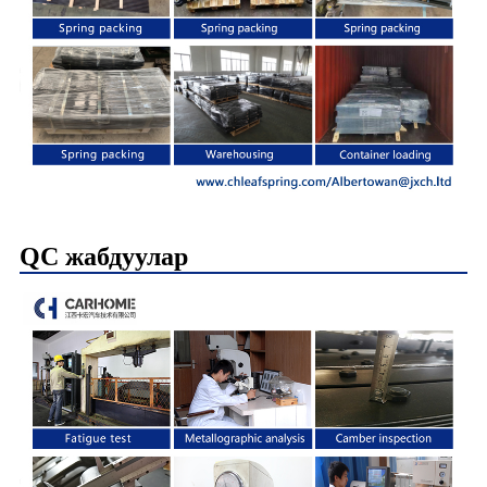
QC жабдуулар