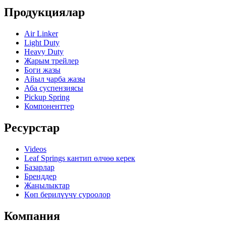
Продукциялар
Air Linker
Light Duty
Heavy Duty
Жарым трейлер
Боги жазы
Айыл чарба жазы
Аба суспензиясы
Pickup Spring
Компоненттер
Ресурстар
Videos
Leaf Springs кантип өлчөө керек
Базарлар
Бренддер
Жаңылыктар
Көп берилүүчү суроолор
Компания