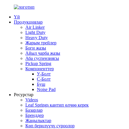
Үй
Продукциялар
Air Linker
Light Duty
Heavy Duty
Жарым трейлер
Боги жазы
Айыл чарба жазы
Аба суспензиясы
Pickup Spring
Компоненттер
У-Болт
C-Болт
Буш
Noise Pad
Ресурстар
Videos
Leaf Springs кантип өлчөө керек
Базарлар
Бренддер
Жаңылыктар
Көп берилүүчү суроолор