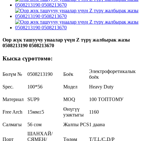
Оор жүк ташуучу унаалар үчүн Z түрү жалбырак жазы
0508213190 0508213670
Кыска сүрөттөмө:
Электрофоретикалык
Бөлүм №
0508213190
Боёк
боёк
Spec.
100*56
Модел
Heavy Duty
Материал
SUP9
MOQ
100 ТОПТОМУ
Өнүгүү
Free Arch
15мм±5
1160
узактыгы
Салмагы
56 сом
Жалпы PCS
1 даана
ШАНХАЙ/
Порт
СЯМЕН/
Төлөм
T/T,L/C,D/P