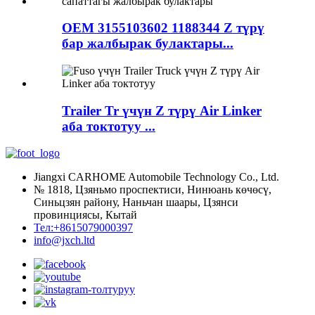
OEM 3155103602 1188344 Z түрү
бар жалбырак булактары...
Trailer Tr үчүн Z түрү Air Linker
аба токтотуу ...
Jiangxi CARHOME Automobile Technology Co., Ltd.
№ 1818, Цзяньмо проспектиси, Нинюань көчөсү,
Синьцзян району, Наньчан шаары, Цзянси
провинциясы, Кытай
Тел:+8615079000397
info@jxch.ltd