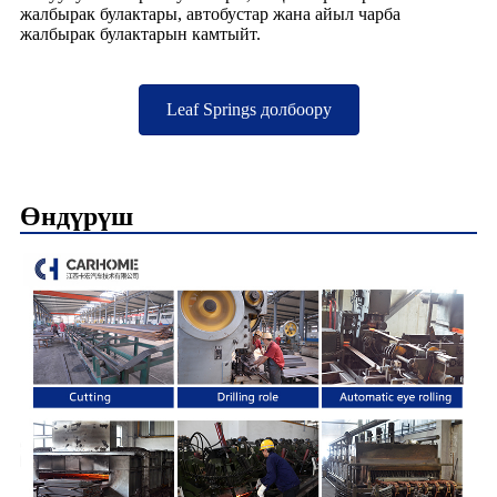
жалбырак булактары, автобустар жана айыл чарба
жалбырак булактарын камтыйт.
Leaf Springs долбоору
Өндүрүш