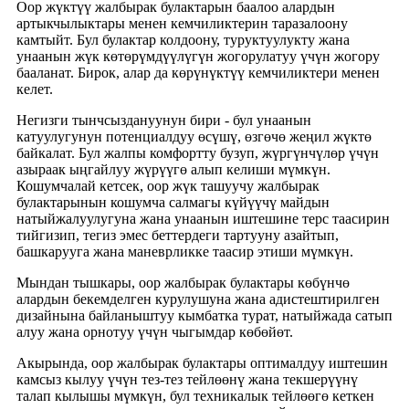
Оор жүктүү жалбырак булактарын баалоо алардын
артыкчылыктары менен кемчиликтерин таразалоону
камтыйт. Бул булактар колдоону, туруктуулукту жана
унаанын жүк көтөрүмдүүлүгүн жогорулатуу үчүн жогору
бааланат. Бирок, алар да көрүнүктүү кемчиликтери менен
келет.
Негизги тынчсыздануунун бири - бул унаанын
катуулугунун потенциалдуу өсүшү, өзгөчө жеңил жүктө
байкалат. Бул жалпы комфортту бузуп, жүргүнчүлөр үчүн
азыраак ыңгайлуу жүрүүгө алып келиши мүмкүн.
Кошумчалай кетсек, оор жүк ташуучу жалбырак
булактарынын кошумча салмагы күйүүчү майдын
натыйжалуулугуна жана унаанын иштешине терс таасирин
тийгизип, тегиз эмес беттердеги тартууну азайтып,
башкарууга жана маневрликке таасир этиши мүмкүн.
Мындан тышкары, оор жалбырак булактары көбүнчө
алардын бекемделген курулушуна жана адистештирилген
дизайнына байланыштуу кымбатка турат, натыйжада сатып
алуу жана орнотуу үчүн чыгымдар көбөйөт.
Акырында, оор жалбырак булактары оптималдуу иштешин
камсыз кылуу үчүн тез-тез тейлөөнү жана текшерүүнү
талап кылышы мүмкүн, бул техникалык тейлөөгө кеткен