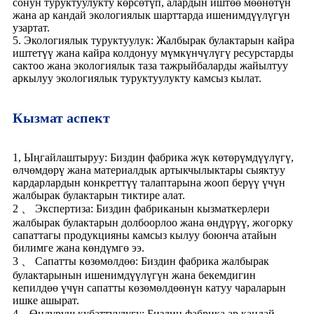
сонун туруктуулукту көрсөтүп, алардын иштөө мөөнөтүн
жана ар кандай экологиялык шарттарда ишенимдүүлүгүн
узартат.
5. Экологиялык туруктуулук: Жалбырак булактарын кайра
иштетүү жана кайра колдонуу мүмкүнчүлүгү ресурстарды
сактоо жана экологиялык таза тажрыйбаларды жайылтуу
аркылуу экологиялык туруктуулукту камсыз кылат.
Кызмат аспект
1, Ыңгайлаштыруу: Биздин фабрика жүк көтөрүмдүүлүгү,
өлчөмдөрү жана материалдык артыкчылыктары сыяктуу
кардарлардын конкреттүү талаптарына жооп берүү үчүн
жалбырак булактарын тиктире алат.
2 、 Экспертиза: Биздин фабриканын кызматкерлери
жалбырак булактарын долбоорлоо жана өндүрүү, жогорку
сапаттагы продукцияны камсыз кылуу боюнча атайын
билимге жана көндүмгө ээ.
3 、 Сапатты көзөмөлдөө: Биздин фабрика жалбырак
булактарынын ишенимдүүлүгүн жана бекемдигин
кепилдөө үчүн сапатты көзөмөлдөөнүн катуу чараларын
ишке ашырат.
4、Өндүрүш кубаттуулугу: Биздин фабрика ар кандай