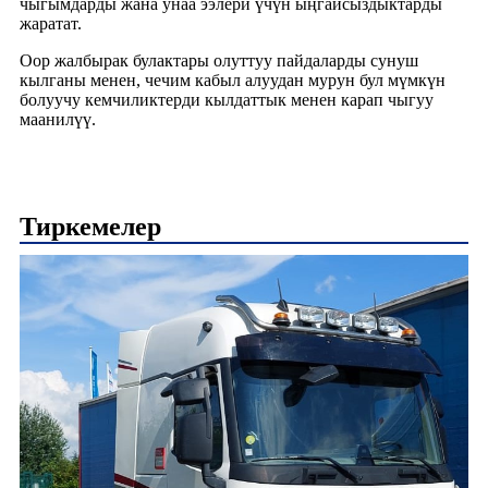
чыгымдарды жана унаа ээлери үчүн ыңгайсыздыктарды
жаратат.
Оор жалбырак булактары олуттуу пайдаларды сунуш
кылганы менен, чечим кабыл алуудан мурун бул мүмкүн
болуучу кемчиликтерди кылдаттык менен карап чыгуу
маанилүү.
Тиркемелер