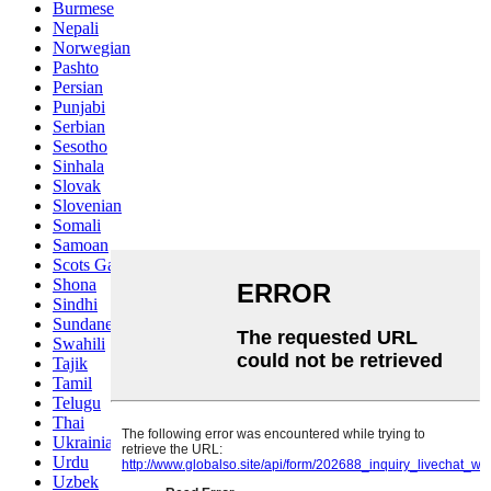
Burmese
Nepali
Norwegian
Pashto
Persian
Punjabi
Serbian
Sesotho
Sinhala
Slovak
Slovenian
Somali
Samoan
Scots Gaelic
Shona
Sindhi
Sundanese
Swahili
Tajik
Tamil
Telugu
Thai
Ukrainian
Urdu
Uzbek