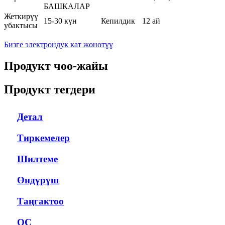
БАШКАЛАР
Жеткирүү
15-30 күн
Кепилдик
12 ай
убактысы
Бизге электрондук кат жөнөтүү
Продукт чоо-жайы
Продукт тегдери
Детал
Тиркемелер
Шилтеме
Өндүрүш
Таңгактоо
QC