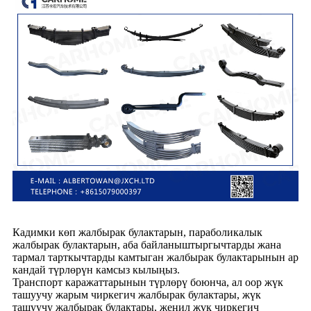
Кадимки көп жалбырак булактарын, параболикалык
жалбырак булактарын, аба байланыштыргычтарды жана
тармал тарткычтарды камтыган жалбырак булактарынын ар
кандай түрлөрүн камсыз кылыңыз.
Транспорт каражаттарынын түрлөрү боюнча, ал оор жүк
ташуучу жарым чиркегич жалбырак булактары, жүк
ташуучу жалбырак булактары, жеңил жүк чиркегич