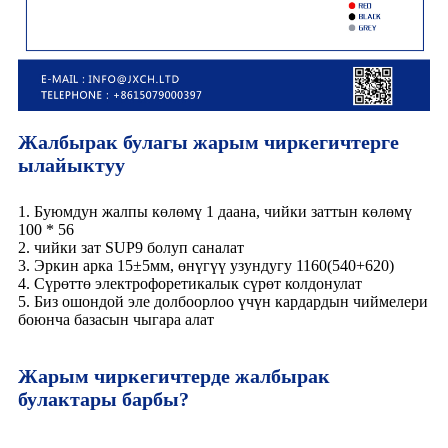
Жалбырак булагы жарым чиркегичтерге
ылайыктуу
1. Буюмдун жалпы көлөмү 1 даана, чийки заттын көлөмү
100 * 56
2. чийки зат SUP9 болуп саналат
3. Эркин арка 15±5мм, өнүгүү узундугу 1160(540+620)
4. Сүрөттө электрофоретикалык сүрөт колдонулат
5. Биз ошондой эле долбоорлоо үчүн кардардын чиймелери
боюнча базасын чыгара алат
Жарым чиркегичтерде жалбырак
булактары барбы?