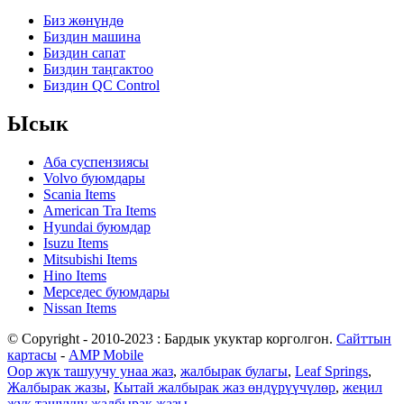
Биз жөнүндө
Биздин машина
Биздин сапат
Биздин таңгактоо
Биздин QC Control
Ысык
Аба суспензиясы
Volvo буюмдары
Scania Items
American Tra Items
Hyundai буюмдар
Isuzu Items
Mitsubishi Items
Hino Items
Мерседес буюмдары
Nissan Items
© Copyright - 2010-2023 : Бардык укуктар корголгон.
Сайттын
картасы
-
AMP Mobile
Оор жүк ташуучу унаа жаз
,
жалбырак булагы
,
Leaf Springs
,
Жалбырак жазы
,
Кытай жалбырак жаз өндүрүүчүлөр
,
жеңил
жүк ташуучу жалбырак жазы
,