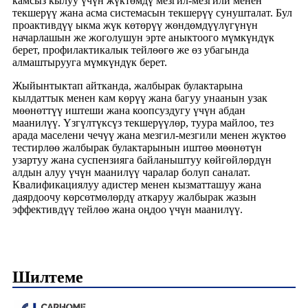
камсыз кылуу үчүн жүктөмдү мезгил-мезгили менен
текшерүү жана асма системасын текшерүү сунушталат. Бул
проактивдүү ыкма жүк көтөрүү жөндөмдүүлүгүнүн
начарлашын же жоголушун эрте аныктоого мүмкүндүк
берет, профилактикалык тейлөөгө же өз убагында
алмаштырууга мүмкүндүк берет.
Жыйынтыктап айтканда, жалбырак булактарына
кылдаттык менен кам көрүү жана багуу унаанын узак
мөөнөттүү иштеши жана коопсуздугу үчүн абдан
маанилүү. Үзгүлтүксүз текшерүүлөр, туура майлоо, тез
арада маселени чечүү жана мезгил-мезгили менен жүктөө
тестирлөө жалбырак булактарынын иштөө мөөнөтүн
узартуу жана суспензияга байланыштуу көйгөйлөрдүн
алдын алуу үчүн маанилүү чаралар болуп саналат.
Квалификациялуу адистер менен кызматташуу жана
даярдоочу көрсөтмөлөрдү аткаруу жалбырак жазын
эффективдүү тейлөө жана оңдоо үчүн маанилүү.
Шилтеме