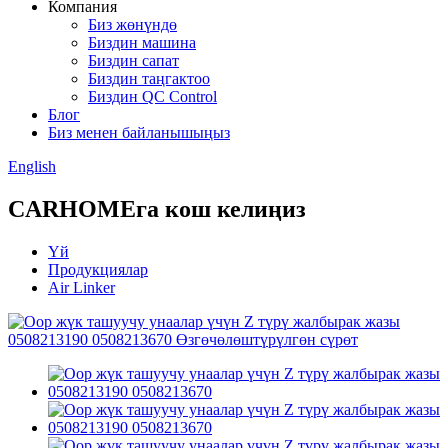
Компания
Биз жөнүндө
Биздин машина
Биздин сапат
Биздин таңгактоо
Биздин QC Control
Блог
Биз менен байланышыңыз
English
CARHOMEга кош келиңиз
Үй
Продукциялар
Air Linker