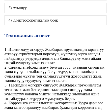
3) Атышуу
4) Электрофоретикалык боёк
Техникалык аспект
1. Ишенимдүү аткаруу: Жалбырак пружиналары ырааттуу
аткаруу атрибуттарын көрсөтүп, жүргүнчүлөргө аларды
пайдалануу учурунда алдын ала башкарууну жана айдап
ыңгайлуулукту камсыз кылат.
2. Салмакты эффективдүү бөлүштүрүү: унаанын салмагын
жана жүгүн натыйжалуу бөлүштүрүү менен жалбырак
булактары жүктүн тең салмактуулугун жогорулатат жана
жалпы туруктуулукту камсыз кылат.
3. Таасирдин жогорку сиңүүсү: Жалбырак пружиналары
тегиз эмес жол беттеринин таасирин сиңирүү жана
жумшартуу боюнча мыкты, натыйжада жылмакай жана
ыңгайлуураак жүрүүгө мүмкүндүк берет.
4. Коррозияга каршылыктын жогорулашы: Туура дарылоо
жана каптоо аркылуу жалбырак булактары коррозияга эң