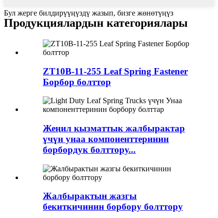
Бул жерге билдирүүңүздү жазып, бизге жөнөтүңүз
Продукциялардын категориялары
ZT10B-11-255 Leaf Spring Fastener
Борбор болттор
Жеңил кызматтык жалбырактар
үчүн унаа компоненттеринин
борбордук болттору...
Жалбырактын жазгы
бекиткичинин борбору болттору