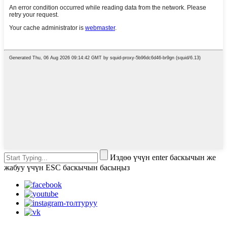
Издөө үчүн enter баскычын же
жабуу үчүн ESC баскычын басыңыз