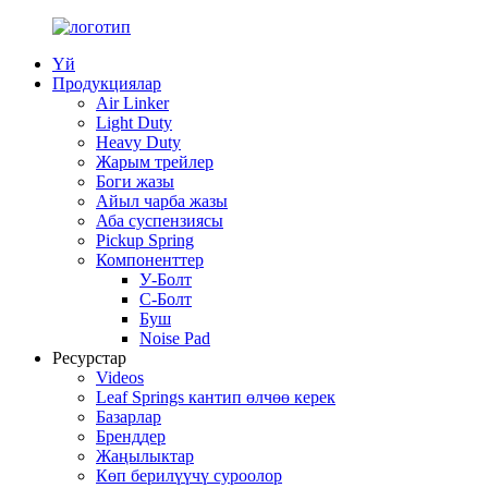
Үй
Продукциялар
Air Linker
Light Duty
Heavy Duty
Жарым трейлер
Боги жазы
Айыл чарба жазы
Аба суспензиясы
Pickup Spring
Компоненттер
У-Болт
C-Болт
Буш
Noise Pad
Ресурстар
Videos
Leaf Springs кантип өлчөө керек
Базарлар
Бренддер
Жаңылыктар
Көп берилүүчү суроолор