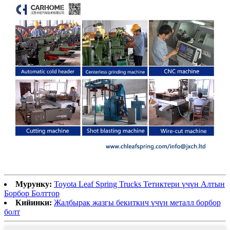
Мурунку:
Toyota Leaf Spring Trucks Тетиктери үчүн Алтын
Борбор Болттор
Кийинки:
Жалбырак жазгы бекиткич үчүн металл борбор
болт