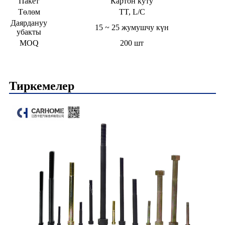
Пакет
Картон куту
Төлөм
TT, L/C
Даярдануу
15 ~ 25 жумушчу күн
убакты
MOQ
200 шт
Тиркемелер