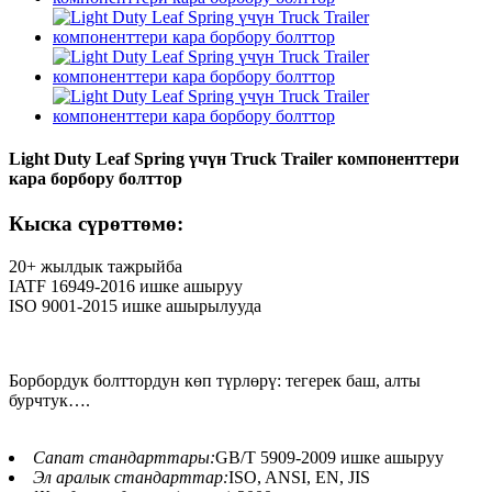
Light Duty Leaf Spring үчүн Truck Trailer компоненттери
кара борбору болттор
Кыска сүрөттөмө:
20+ жылдык тажрыйба
IATF 16949-2016 ишке ашыруу
ISO 9001-2015 ишке ашырылууда
Борбордук болттордун көп түрлөрү: тегерек баш, алты
бурчтук….
Сапат стандарттары:
GB/T 5909-2009 ишке ашыруу
Эл аралык стандарттар:
ISO, ANSI, EN, JIS