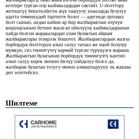
келтире турган оор кыймылдардан сактайт. U-болттору
жетиштүү бекитилбеген жүк ташуучу унааларда бузулуу
адатта төмөнкүдөй тартипте болот — адегенде ортоңку
болт сынып, андан кийин ар бир жалбырактын өзүнүн
кошунасынын бетине жасаган ийилүүчү кыймылдарынан
пайда болгон жаракалардан улам булактын айрым
жалбырактары тезирээк бошотот. Жалбырактардын жазгы
борбордук болтторун алып салуу татаал же оңой болушу
мүмкүн, сиз төөнөгүчтү кармай турган түрүңүзгө жараша.
Жалбырактын булагынан борбордук төөнөгүчтү кантип
алып салуу керек экенин билүү пайдалуу болсо да,
жалбырак булагын толугу менен алмаштырууну эң жакшы
деп эсептейсиз.
Шилтеме