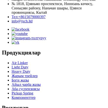
№ 1818, Цзяньмо проспектиси, Нинюань көчөсү,
Синьцзян району, Наньчан шаары, Цзянси
провинциясы, Кытай
Тел:+8615079000397
info@jxch.ltd
Продукциялар
Air Linker
Light Duty
Heavy Duty
Жарым трейлер
Боги жазы
Айыл чарба жазы
Аба суспензиясы
Pickup Spring
Компоненттер
Ресурстар