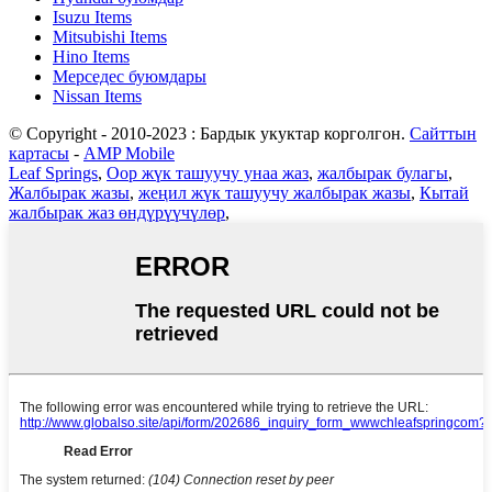
Isuzu Items
Mitsubishi Items
Hino Items
Мерседес буюмдары
Nissan Items
© Copyright - 2010-2023 : Бардык укуктар корголгон.
Сайттын
картасы
-
AMP Mobile
Leaf Springs
,
Оор жүк ташуучу унаа жаз
,
жалбырак булагы
,
Жалбырак жазы
,
жеңил жүк ташуучу жалбырак жазы
,
Кытай
жалбырак жаз өндүрүүчүлөр
,