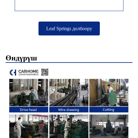
Leaf Springs долбоору
Өндүрүш