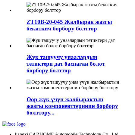
ZT10B-20-045 Жалбырак жазгы
бекиткич борбору болттор
Жүк ташуучу унаалардын
тетиктери дат баспаган болот
борбору болттор
Оор жүк үчүн жалбырактын
жазгы компоненттеринин борбору
болттору...
Jiangxi CARHOME Automobile Technology Co., Ltd.