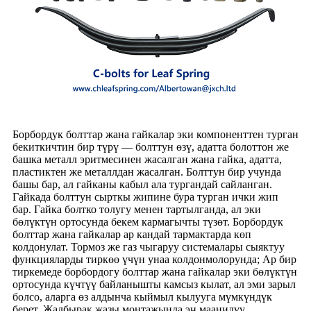
Борбордук болттар жана гайкалар эки компоненттен турган
бекиткичтин бир түрү — болттун өзү, адатта болоттон же
башка металл эритмесинен жасалган жана гайка, адатта,
пластиктен же металлдан жасалган. Болттун бир учунда
башы бар, ал гайканы кабыл ала тургандай сайланган.
Гайкада болттун сырткы жипине бура турган ички жип
бар. Гайка болтко толугу менен тартылганда, ал эки
бөлүктүн ортосунда бекем кармагычты түзөт. Борбордук
болттар жана гайкалар ар кандай тармактарда көп
колдонулат. Тормоз же газ чыгаруу системалары сыяктуу
функцияларды тиркөө үчүн унаа колдонмолорунда; Ар бир
тиркемеде борбордогу болттар жана гайкалар эки бөлүктүн
ортосунда күчтүү байланышты камсыз кылат, ал эми зарыл
болсо, аларга өз алдынча кыймыл кылууга мүмкүндүк
берет. Жалбырак жазы монтажында эң маанилүү