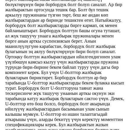
бөлүктөрүнүн бири борбордук болт болуп саналат. Ар бир
жалбырактын ортосунда тешик бар. Болт бул тешик
аркылуу пружинаны түзгөн төрт, беш же андан көп
жалбырактардын ар биринде тешиктен өтөт. Натыйжалуу,
борбордук болт жалбырактарды бирге кармап, ок менен
байланыштырат. Борбордук болттун башы огуна туташат,
ал жүк ташуучу унаага жалбырак пружиналары менен
бирге анын арткы суспензиясын берет. Анын
маанилүүлүгүнө карабастан, борбордук болт жалбырак
булагынын эң аялуу бөлүктөрүнүн бири болуп саналат.
Ортоңку болттун жалбырактардын ийилгендигинен улам
үзүлбөшүн камсыз кылуу үчүн жалбырактарды пружина
түрүндө бири-бирине бекем байлап туруу үчүн дагы бир
компонент керек. Бул үчүн U-болттор жалбырак
булактарын бириктирет. Борбордук болттун ар бир
тарабында U-болттор жалбырактарды бекем булакка кысып
турат. Борбордук болт U-болтторуна таянат жана
тескерисинче жүк ташуучу унаанын арткы окунун эки
тарабында катуу жалбырак булактарын сактоо үчүн. Демек,
U-болттор өтө бош болсо, борбордук болт акырында
ийилүүчү жалбырактардын басымынан улам сынып
калышы мүмкүн. U-болттор өз ишин талаптагыдай
аткарышы үчүн, аларды бекитүү үчүн керектүү моменттин
спецификациялары керек. Бул жалбырактын жазын
жалбырактарга, окко жана өзгөчө борбордук болтко зыян