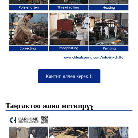
Кантип өлчөө керек!!!
Таңгактоо жана жеткирүү