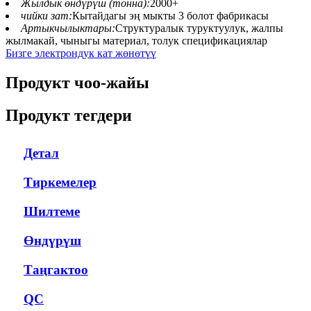
Жылдык өндүрүш (тонна):
2000+
чийки зат:
Кытайдагы эң мыкты 3 болот фабрикасы
Артыкчылыктары:
Структуралык туруктуулук, жалпы
жылмакай, чыныгы материал, толук спецификациялар
Бизге электрондук кат жөнөтүү
Продукт чоо-жайы
Продукт тегдери
Детал
Тиркемелер
Шилтеме
Өндүрүш
Таңгактоо
QC