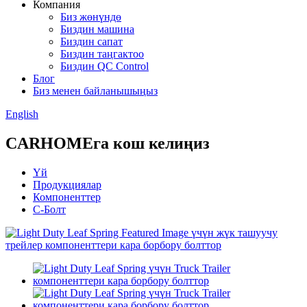
Компания
Биз жөнүндө
Биздин машина
Биздин сапат
Биздин таңгактоо
Биздин QC Control
Блог
Биз менен байланышыңыз
English
CARHOMEга кош келиңиз
Үй
Продукциялар
Компоненттер
C-Болт