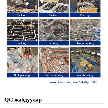
QC жабдуулар