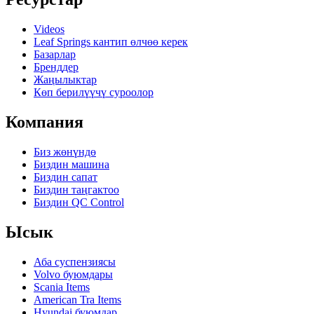
Videos
Leaf Springs кантип өлчөө керек
Базарлар
Бренддер
Жаңылыктар
Көп берилүүчү суроолор
Компания
Биз жөнүндө
Биздин машина
Биздин сапат
Биздин таңгактоо
Биздин QC Control
Ысык
Аба суспензиясы
Volvo буюмдары
Scania Items
American Tra Items
Hyundai буюмдар