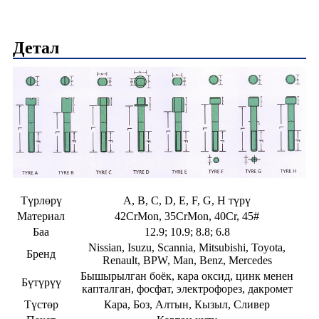
Детал
Түрлөрү
A, B, C, D, E, F, G, H түрү
Материал
42CrMon, 35CrMon, 40Cr, 45#
Баа
12.9; 10.9; 8.8; 6.8
Nissian, Isuzu, Scannia, Mitsubishi, Toyota,
Бренд
Renault, BPW, Man, Benz, Mercedes
Бышырылган боёк, кара оксид, цинк менен
Бүтүрүү
капталган, фосфат, электрофорез, дакромет
Түстөр
Кара, Боз, Алтын, Кызыл, Сливер