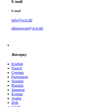
E-mail
E-mail
info@jxch.ltd
albertowan@jxch.ltd
Жогорку
English
French
German
Portuguese
Spanish
Russian
Japanese
Korean
Arabic
Irish
Greek