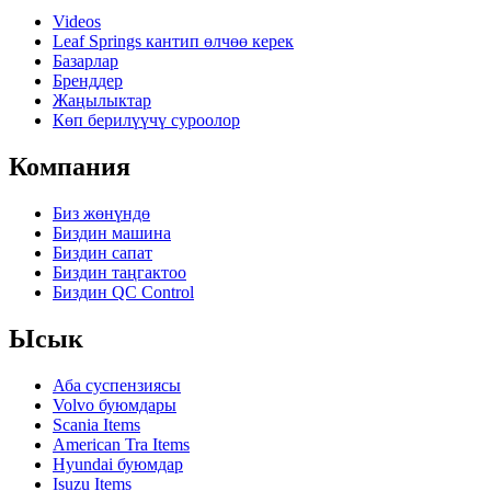
Videos
Leaf Springs кантип өлчөө керек
Базарлар
Бренддер
Жаңылыктар
Көп берилүүчү суроолор
Компания
Биз жөнүндө
Биздин машина
Биздин сапат
Биздин таңгактоо
Биздин QC Control
Ысык
Аба суспензиясы
Volvo буюмдары
Scania Items
American Tra Items
Hyundai буюмдар
Isuzu Items