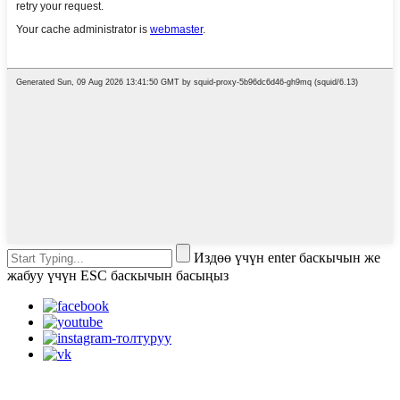
Издөө үчүн enter баскычын же
жабуу үчүн ESC баскычын басыңыз