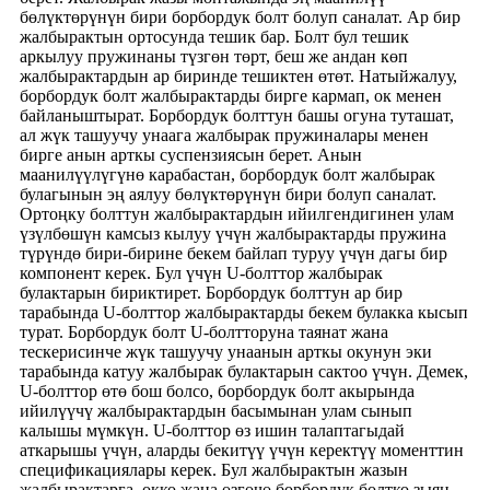
бөлүктөрүнүн бири борбордук болт болуп саналат. Ар бир
жалбырактын ортосунда тешик бар. Болт бул тешик
аркылуу пружинаны түзгөн төрт, беш же андан көп
жалбырактардын ар биринде тешиктен өтөт. Натыйжалуу,
борбордук болт жалбырактарды бирге кармап, ок менен
байланыштырат. Борбордук болттун башы огуна туташат,
ал жүк ташуучу унаага жалбырак пружиналары менен
бирге анын арткы суспензиясын берет. Анын
маанилүүлүгүнө карабастан, борбордук болт жалбырак
булагынын эң аялуу бөлүктөрүнүн бири болуп саналат.
Ортоңку болттун жалбырактардын ийилгендигинен улам
үзүлбөшүн камсыз кылуу үчүн жалбырактарды пружина
түрүндө бири-бирине бекем байлап туруу үчүн дагы бир
компонент керек. Бул үчүн U-болттор жалбырак
булактарын бириктирет. Борбордук болттун ар бир
тарабында U-болттор жалбырактарды бекем булакка кысып
турат. Борбордук болт U-болтторуна таянат жана
тескерисинче жүк ташуучу унаанын арткы окунун эки
тарабында катуу жалбырак булактарын сактоо үчүн. Демек,
U-болттор өтө бош болсо, борбордук болт акырында
ийилүүчү жалбырактардын басымынан улам сынып
калышы мүмкүн. U-болттор өз ишин талаптагыдай
аткарышы үчүн, аларды бекитүү үчүн керектүү моменттин
спецификациялары керек. Бул жалбырактын жазын
жалбырактарга, окко жана өзгөчө борбордук болтко зыян