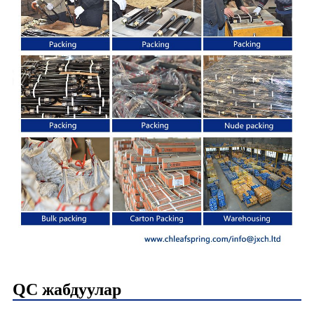
QC жабдуулар