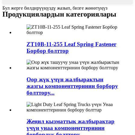
Бул жерге билдирүүңүздү жазып, бизге жөнөтүңүз
Продукциялардын категориялары
ZT10B-11-255 Leaf Spring Fastener
Борбор болттор
Оор жүк үчүн жалбырактын
жазгы компоненттеринин борбору
болттору...
Жеңил кызматтык жалбырактар
үчүн унаа компоненттеринин
борбордук болттору...