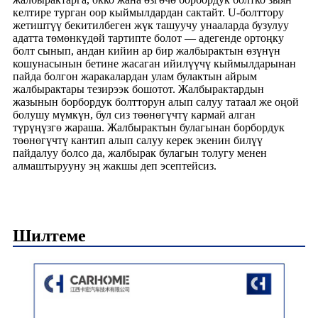
келтире турган оор кыймылдардан сактайт. U-болттору
жетиштүү бекитилбеген жүк ташуучу унааларда бузулуу
адатта төмөнкүдөй тартипте болот — адегенде ортоңку
болт сынып, андан кийин ар бир жалбырактын өзүнүн
кошунасынын бетине жасаган ийилүүчү кыймылдарынан
пайда болгон жаракалардан улам булактын айрым
жалбырактары тезирээк бошотот. Жалбырактардын
жазынын борбордук болтторун алып салуу татаал же оңой
болушу мүмкүн, бул сиз төөнөгүчтү кармай алган
түрүңүзгө жараша. Жалбырактын булагынан борбордук
төөнөгүчтү кантип алып салуу керек экенин билүү
пайдалуу болсо да, жалбырак булагын толугу менен
алмаштырууну эң жакшы деп эсептейсиз.
Шилтеме