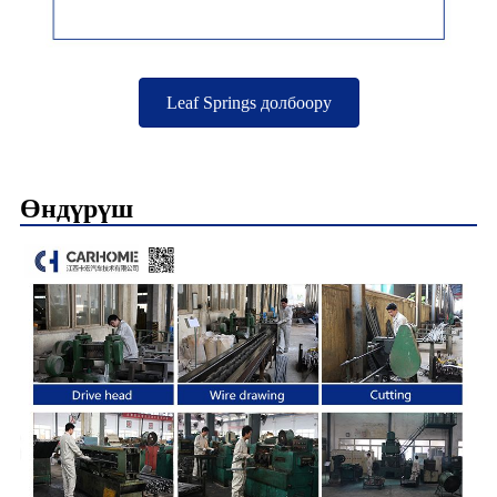
Leaf Springs долбоору
Өндүрүш