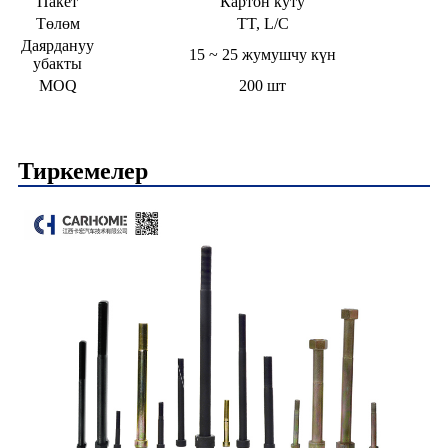
Пакет
Картон куту
Төлөм
TT, L/C
Даярдануу
15 ~ 25 жумушчу күн
убакты
MOQ
200 шт
Тиркемелер