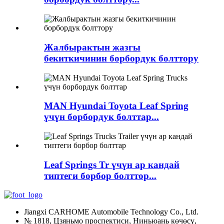
Жалбырактын жазгы
бекиткичинин борбордук болттору
MAN Hyundai Toyota Leaf Spring
үчүн борбордук болттар...
Leaf Springs Tr үчүн ар кандай
типтеги борбор болттор...
Jiangxi CARHOME Automobile Technology Co., Ltd.
№ 1818, Цзяньмо проспектиси, Ниньюань көчөсү,