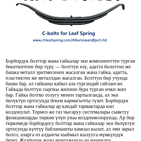
Борбордук болттар жана гайкалар эки компоненттен турган
бекиткичтин бир түрү — болттун өзү, адатта болоттон же
башка металл эритмесинен жасалган жана гайка, адатта,
пластиктен же металлдан жасалган. Болттун бир учунда
башы бар, ал гайканы кабыл ала тургандай сайланган.
Гайкада болттун сырткы жипине бура турган ички жип
бар. Гайка болтко толугу менен тартылганда, ал эки
бөлүктүн ортосунда бекем кармагычты түзөт. Борбордук
болттар жана гайкалар ар кандай тармактарда көп
колдонулат. Тормоз же газ чыгаруу системалары сыяктуу
функцияларды тиркөө үчүн унаа колдонмолорунда; Ар бир
тиркемеде борбордогу болттар жана гайкалар эки бөлүктүн
ортосунда күчтүү байланышты камсыз кылат, ал эми зарыл
болсо, аларга өз алдынча кыймыл кылууга мүмкүндүк
берет. Жалбырак жазы монтажында эң маанилүү