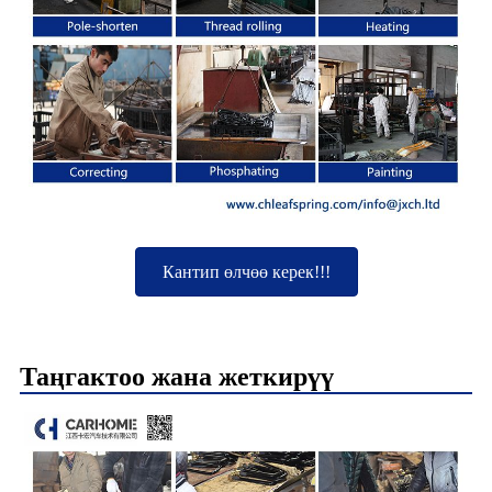
Кантип өлчөө керек!!!
Таңгактоо жана жеткирүү