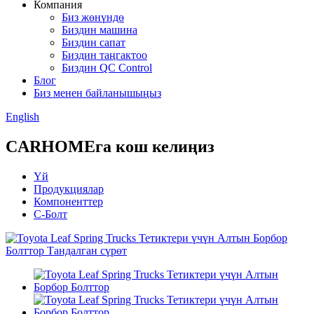
Компания
Биз жөнүндө
Биздин машина
Биздин сапат
Биздин таңгактоо
Биздин QC Control
Блог
Биз менен байланышыңыз
English
CARHOMEга кош келиңиз
Үй
Продукциялар
Компоненттер
C-Болт