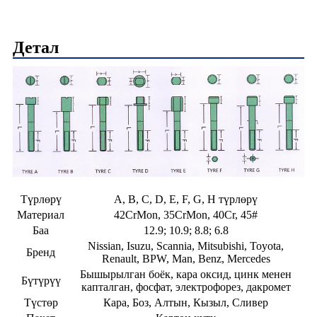
Детал
Түрлөрү
A, B, C, D, E, F, G, H түрлөрү
Материал
42CrMon, 35CrMon, 40Cr, 45#
Баа
12.9; 10.9; 8.8; 6.8
Nissian, Isuzu, Scannia, Mitsubishi, Toyota,
Бренд
Renault, BPW, Man, Benz, Mercedes
Бышырылган боёк, кара оксид, цинк менен
Бүтүрүү
капталган, фосфат, электрофорез, дакромет
Түстөр
Кара, Боз, Алтын, Кызыл, Сливер