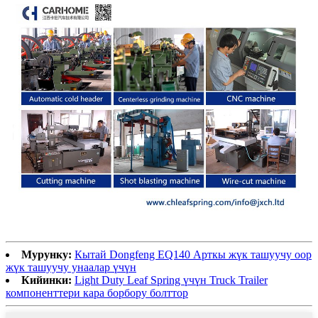
Мурунку:
Кытай Dongfeng EQ140 Арткы жүк ташуучу оор
жүк ташуучу унаалар үчүн
Кийинки:
Light Duty Leaf Spring үчүн Truck Trailer
компоненттери кара борбору болттор