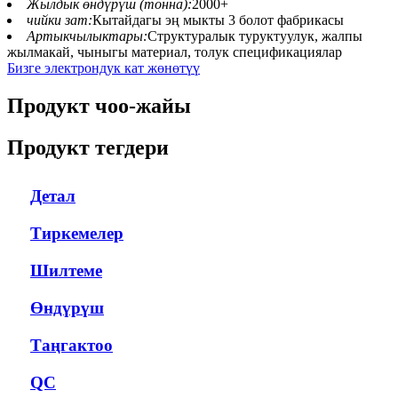
Жылдык өндүрүш (тонна):
2000+
чийки зат:
Кытайдагы эң мыкты 3 болот фабрикасы
Артыкчылыктары:
Структуралык туруктуулук, жалпы
жылмакай, чыныгы материал, толук спецификациялар
Бизге электрондук кат жөнөтүү
Продукт чоо-жайы
Продукт тегдери
Детал
Тиркемелер
Шилтеме
Өндүрүш
Таңгактоо
QC