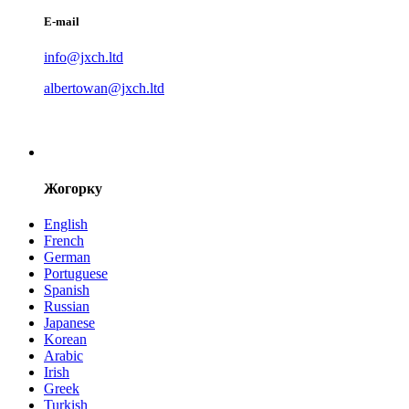
E-mail
info@jxch.ltd
albertowan@jxch.ltd
Жогорку
English
French
German
Portuguese
Spanish
Russian
Japanese
Korean
Arabic
Irish
Greek
Turkish