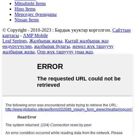
Mitsubishi Items
Hino Items
Мерседес буюмдары
Nissan Items
© Copyright - 2010-2023 : Бардык укуктар корголгон.
Сайттын
картасы
-
AMP Mobile
Leaf Springs
,
Жалбырак жазы
,
Кытай жалбырак жаз
өндүрүүчүлөр
,
жалбырак булагы
,
жеңил жүк ташуучу
жалбырак жазы
,
Оор жүк ташуучу унаа жаз
,