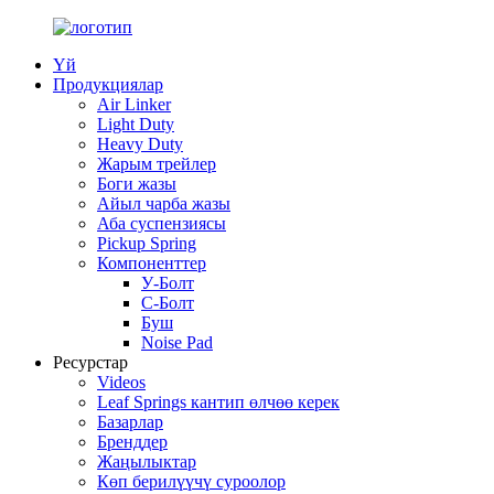
Үй
Продукциялар
Air Linker
Light Duty
Heavy Duty
Жарым трейлер
Боги жазы
Айыл чарба жазы
Аба суспензиясы
Pickup Spring
Компоненттер
У-Болт
C-Болт
Буш
Noise Pad
Ресурстар
Videos
Leaf Springs кантип өлчөө керек
Базарлар
Бренддер
Жаңылыктар
Көп берилүүчү суроолор