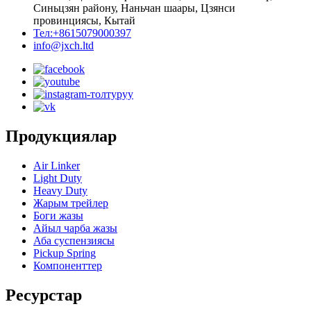
Синьцзян району, Наньчан шаары, Цзянси
провинциясы, Кытай
Тел:+8615079000397
info@jxch.ltd
Продукциялар
Air Linker
Light Duty
Heavy Duty
Жарым трейлер
Боги жазы
Айыл чарба жазы
Аба суспензиясы
Pickup Spring
Компоненттер
Ресурстар