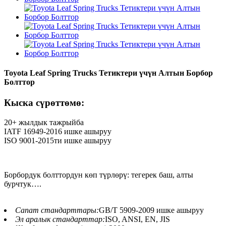
Toyota Leaf Spring Trucks Тетиктери үчүн Алтын Борбор
Болттор
Кыска сүрөттөмө:
20+ жылдык тажрыйба
IATF 16949-2016 ишке ашыруу
ISO 9001-2015ти ишке ашыруу
Борбордук болттордун көп түрлөрү: тегерек баш, алты
бурчтук….
Сапат стандарттары:
GB/T 5909-2009 ишке ашыруу
Эл аралык стандарттар:
ISO, ANSI, EN, JIS